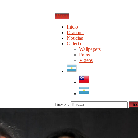
Menú
Inicio
Draconis
Noticias
Galeria
Wallpapers
Fotos
Videos
Buscar:
Bus