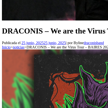
DRACONIS – We are the Virus
Publicada el
25 junio, 2025
25 junio, 2025
|
por
Byline
draconisband
Inicio
>
noticias
>
DRACONIS – We are the Virus Tour – BAIRES 20